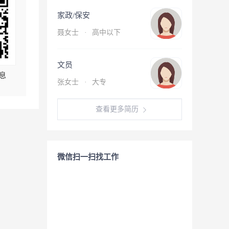
家政/保安
聂女士
·
高中以下
文员
息
张女士
·
大专
查看更多简历
微信扫一扫找工作