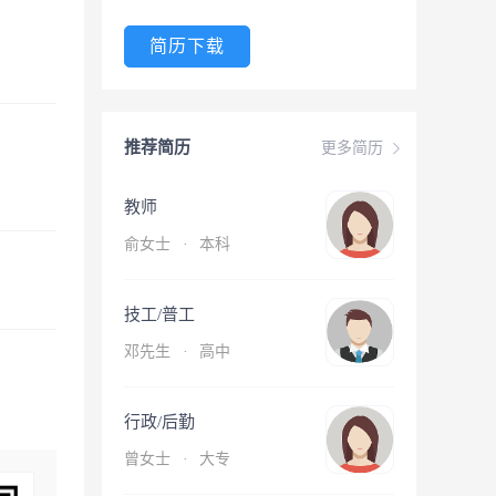
简历下载
推荐简历
更多简历
教师
俞女士
·
本科
技工/普工
邓先生
·
高中
行政/后勤
曾女士
·
大专